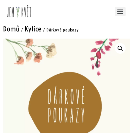
Domů
Kytice
/
/ Dárkové poukazy