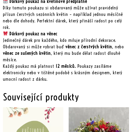
Dárkový poukaz na květinové předplatné
Díky tomuto poukazu si obdarovaný může užívat pravidelný
přísun čerstvých sezónních květin – například jednou měsíčně
nebo dle dohody. Perfektní dárek, který přináší radost po celý
rok.
Dárkový poukaz na věnec
Jedinečný dárek pro každého, kdo miluje přírodní dekorace.
Obdarovaný si může vybrat buď
věnec z čerstvých květin
, nebo
věnec ze sušených květin
, který mu bude dělat radost dlouhé
měsíce.
Každý poukaz má platnost
12 měsíců.
Poukazy zasíláme
elektronicky nebo v tištěné podobě s krásným designem, který
umocní radost z dárku.
Související produkty