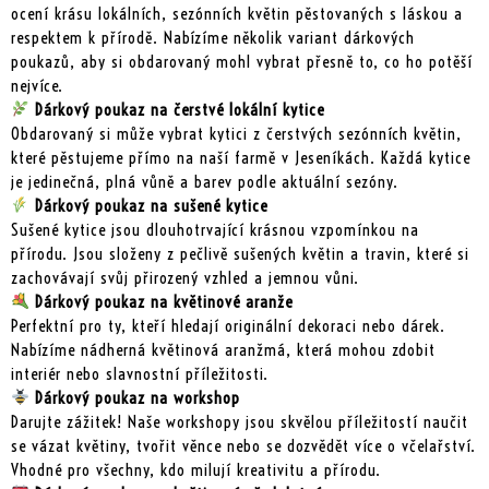
ocení krásu lokálních, sezónních květin pěstovaných s láskou a
respektem k přírodě. Nabízíme několik variant dárkových
poukazů, aby si obdarovaný mohl vybrat přesně to, co ho potěší
nejvíce.
Dárkový poukaz na čerstvé lokální kytice
Obdarovaný si může vybrat kytici z čerstvých sezónních květin,
které pěstujeme přímo na naší farmě v Jeseníkách. Každá kytice
je jedinečná, plná vůně a barev podle aktuální sezóny.
Dárkový poukaz na sušené kytice
Sušené kytice jsou dlouhotrvající krásnou vzpomínkou na
přírodu. Jsou složeny z pečlivě sušených květin a travin, které si
zachovávají svůj přirozený vzhled a jemnou vůni.
Dárkový poukaz na květinové aranže
Perfektní pro ty, kteří hledají originální dekoraci nebo dárek.
Nabízíme nádherná květinová aranžmá, která mohou zdobit
interiér nebo slavnostní příležitosti.
Dárkový poukaz na workshop
Darujte zážitek! Naše workshopy jsou skvělou příležitostí naučit
se vázat květiny, tvořit věnce nebo se dozvědět více o včelařství.
Vhodné pro všechny, kdo milují kreativitu a přírodu.